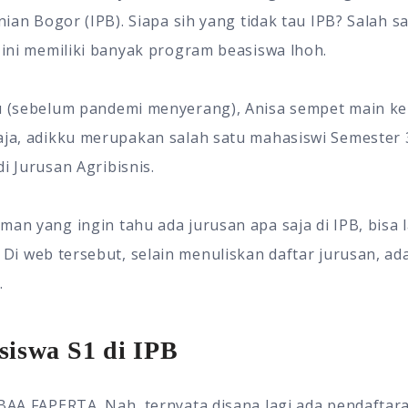
anian Bogor (IPB). Siapa sih yang tidak tau IPB? Salah
a ini memiliki banyak program beasiswa lhoh.
lu (sebelum pandemi menyerang), Anisa sempet main ke
aja, adikku merupakan salah satu mahasiswi Semester 3
i Jurusan Agribisnis.
man yang ingin tahu ada jurusan apa saja di IPB, bisa
 Di web tersebut, selain menuliskan daftar jurusan, ad
.
siswa S1 di IPB
 BAA FAPERTA. Nah, ternyata disana lagi ada pendaftar