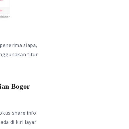
 penerima siapa,
enggunakan fitur
nian Bogor
fokus share info
ada di kiri layar