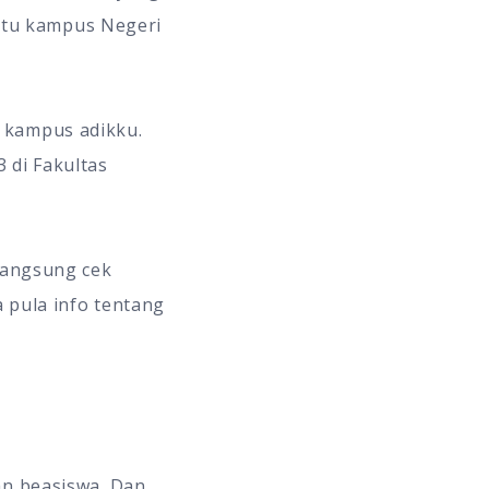
 satu kampus Negeri
 kampus adikku.
 di Fakultas
 langsung cek
a pula info tentang
an beasiswa. Dan